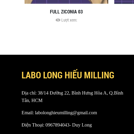
FULL ZICONIA 03
Lượt xem:
LABO LONG HIẾU MILLING
Địa chỉ: 38/14 Đường 22, Bình Hưng Hòa A, Q.Bình
Tân, HCM
Email: labolonghieumilling@gmail.com
Điện Thoại: 0967894043- Duy Long