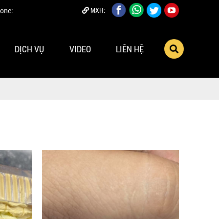
MXH:
one:
DỊCH VỤ
VIDEO
LIÊN HỆ